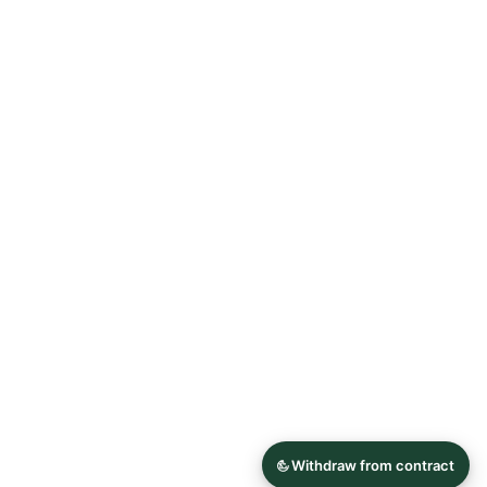
Allgemeine Geschäftsbedingungen
Datenschutzerklärung
Widerrufsrecht
Impressum
© 2026 Astrid Söll Dirndl Couture
Hergestellt mit
Ecwid von Lightspeed
Inhalt melden