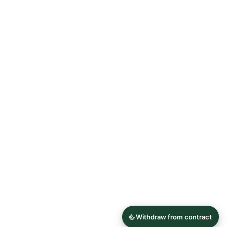
Allgemeine Geschäftsbedingungen
Datenschutzerklärung
Widerrufsrecht
Impressum
© 2026 Astrid Söll Dirndl Couture
Hergestellt mit
Ecwid von Lightspeed
Inhalt melden