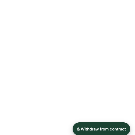
Allgemeine Geschäftsbedingungen
Datenschutzerklärung
Widerrufsrecht
Impressum
© 2026 Astrid Söll Dirndl Couture
Hergestellt mit
Ecwid von Lightspeed
Inhalt melden