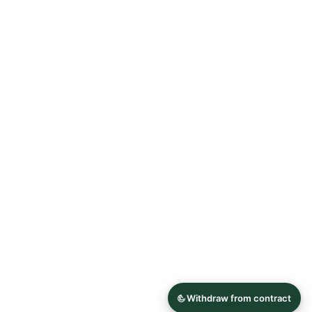
Allgemeine Geschäftsbedingungen
Datenschutzerklärung
Widerrufsrecht
Impressum
© 2026 Astrid Söll Dirndl Couture
Hergestellt mit
Ecwid von Lightspeed
Inhalt melden