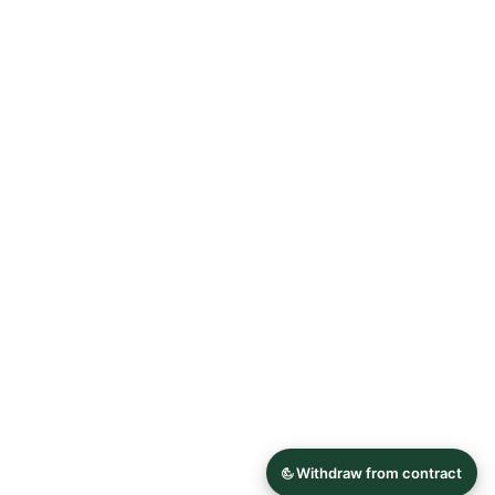
Allgemeine Geschäftsbedingungen
Datenschutzerklärung
Widerrufsrecht
Impressum
© 2026 Astrid Söll Dirndl Couture
Hergestellt mit
Ecwid von Lightspeed
Inhalt melden