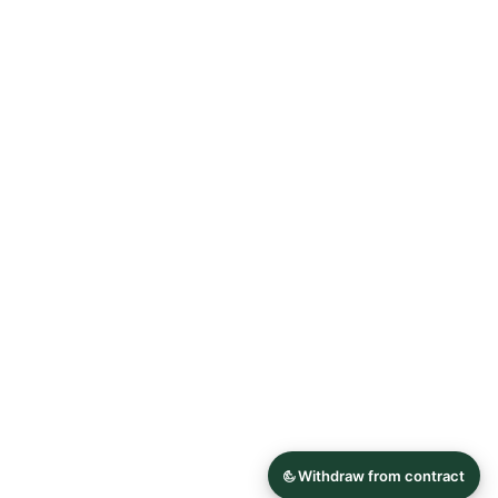
Allgemeine Geschäftsbedingungen
Datenschutzerklärung
Widerrufsrecht
Impressum
© 2026 Astrid Söll Dirndl Couture
Hergestellt mit
Ecwid von Lightspeed
Inhalt melden