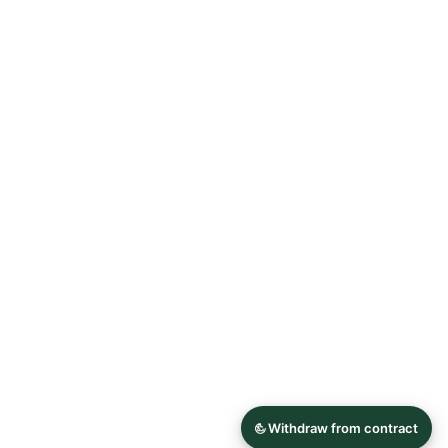
Allgemeine Geschäftsbedingungen
Datenschutzerklärung
Widerrufsrecht
Impressum
© 2026 Astrid Söll Dirndl Couture
Hergestellt mit
Ecwid von Lightspeed
Inhalt melden