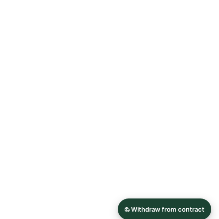
Allgemeine Geschäftsbedingungen
Datenschutzerklärung
Widerrufsrecht
Impressum
© 2026 Astrid Söll Dirndl Couture
Hergestellt mit
Ecwid von Lightspeed
Inhalt melden