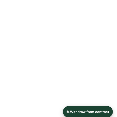
Allgemeine Geschäftsbedingungen
Datenschutzerklärung
Widerrufsrecht
Impressum
© 2026 Astrid Söll Dirndl Couture
Hergestellt mit
Ecwid von Lightspeed
Inhalt melden