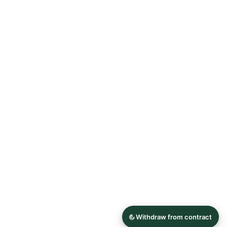
Allgemeine Geschäftsbedingungen
Datenschutzerklärung
Widerrufsrecht
Impressum
© 2026 Astrid Söll Dirndl Couture
Hergestellt mit
Ecwid von Lightspeed
Inhalt melden