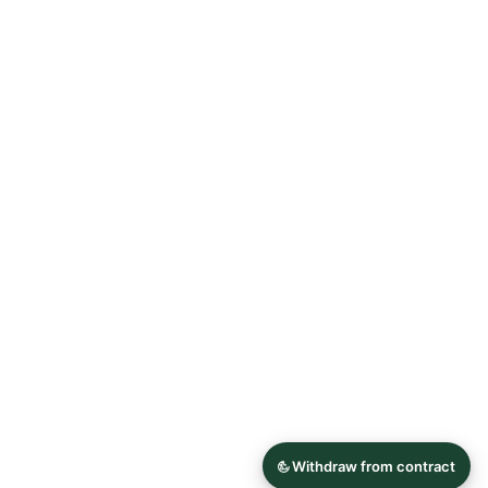
Allgemeine Geschäftsbedingungen
Datenschutzerklärung
Widerrufsrecht
Impressum
© 2026 Astrid Söll Dirndl Couture
Hergestellt mit
Ecwid von Lightspeed
Inhalt melden