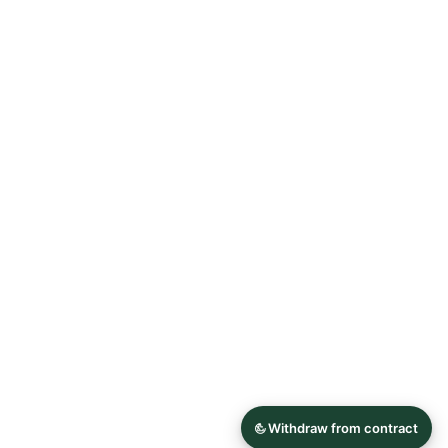
Allgemeine Geschäftsbedingungen
Datenschutzerklärung
Widerrufsrecht
Impressum
© 2026 Astrid Söll Dirndl Couture
Hergestellt mit
Ecwid von Lightspeed
Inhalt melden