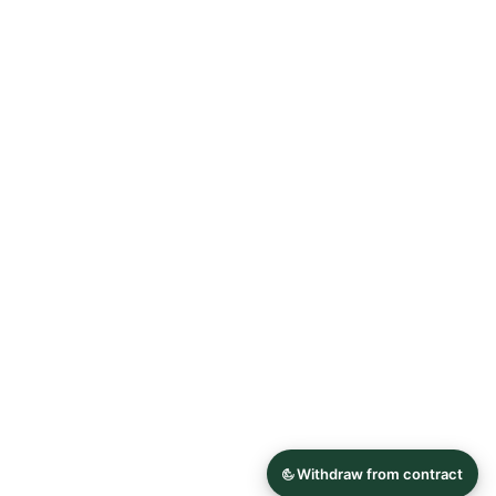
Allgemeine Geschäftsbedingungen
Datenschutzerklärung
Widerrufsrecht
Impressum
© 2026 Astrid Söll Dirndl Couture
Hergestellt mit
Ecwid von Lightspeed
Inhalt melden