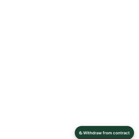
Allgemeine Geschäftsbedingungen
Datenschutzerklärung
Widerrufsrecht
Impressum
© 2026 Astrid Söll Dirndl Couture
Hergestellt mit
Ecwid von Lightspeed
Inhalt melden