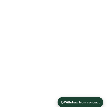
Allgemeine Geschäftsbedingungen
Datenschutzerklärung
Widerrufsrecht
Impressum
© 2026 Astrid Söll Dirndl Couture
Hergestellt mit
Ecwid von Lightspeed
Inhalt melden